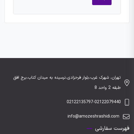
تهران، شهرک غرب،بلوار فرحزادی،نرسیده به میدان کتاب،برج افق
طبقه 2 واحد 8
02122135797-02122079440
info@amozeshrashidi.com
فهرست سفارشی