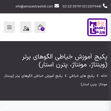
info@amozeshrashidi.com
02122135797-02122079440
0
پکیج آموزش خیاطی الگوهای برتر
(وینتاژ، مونتاژ، پترن استار)
خانه
پکیج های خیاطی
پکیج آموزش خیاطی الگوهای برتر (وینتاژ،
مونتاژ، پترن استار)