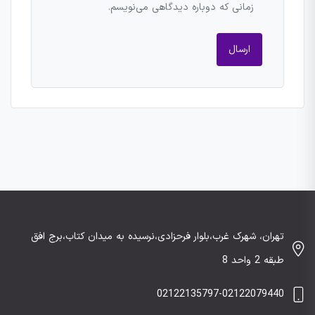
زمانی که دوباره دیدگاهی می‌نویسم.
تهران، شهرک غرب،بلوار فرحزادی،نرسیده به میدان کتاب،برج افق
طبقه 2 واحد 8
02122135797-02122079440