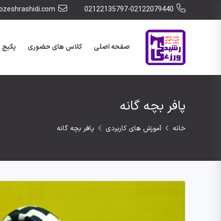
zeshrashidi.com
02122135797-02122079440
صفحه اصلی
کلاس های حضوری
پکیج 
پافر بچه گانه
خانه
آموزش های کاربردی
پافر بچه گانه