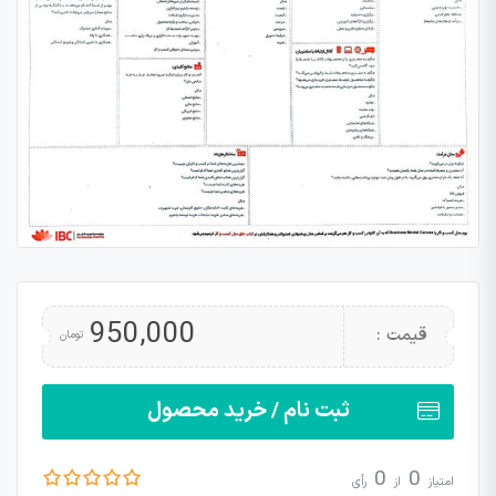
950,000
قیمت :
تومان
ثبت نام / خرید محصول
0
0
امتیاز
از
رأی