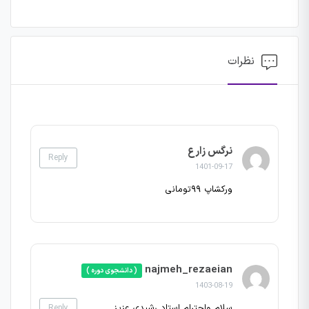
نظرات
نرگس زارع
Reply
1401-09-17
ورکشاپ ۹۹تومانی
najmeh_rezaeian
( دانشجوی دوره )
1403-08-19
سلام واحترام استاد رشیدی عزیز
Reply