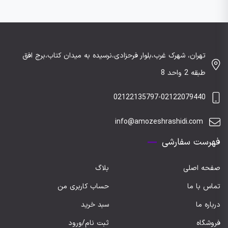
تهران، شهرک غرب،بلوار فرحزادی،نرسیده به میدان کتاب،برج افق
طبقه 2 واحد 8
02122135797-02122079440
info@amozeshrashidi.com
فهرست سفارشی
صفحه اصلی
بلاگ
تماس با ما
حساب کاربری من
درباره ما
سبد خرید
فروشگاه
ثبت نام/ورود