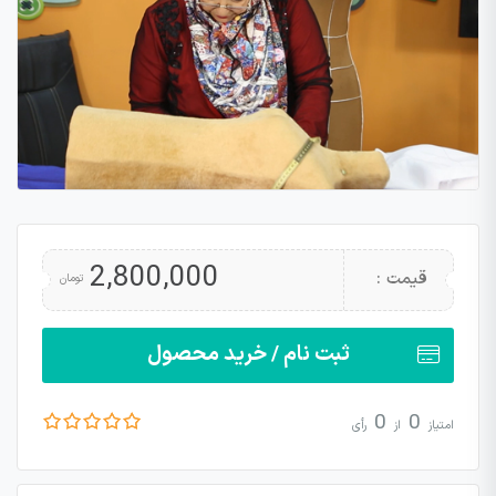
2,800,000
قیمت :
تومان
ثبت نام / خرید محصول
0
0
امتیاز
از
رأی