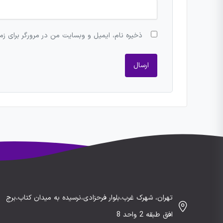
ذخیره نام، ایمیل و وبسایت من در مرورگر برای زم
تهران، شهرک غرب،بلوار فرحزادی،نرسیده به میدان کتاب،برج
افق طبقه 2 واحد 8