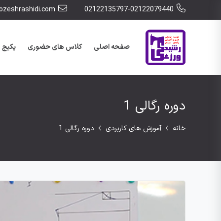
zeshrashidi.com
02122135797-02122079440
صفحه اصلی
کلاس های حضوری
پکیج 
دوره رگالی 1
خانه
آموزش های کاربردی
دوره رگالی 1