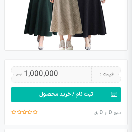
1,000,000
قیمت :
تومان
ثبت نام / خرید محصول
0
0
امتیاز
از
رأی