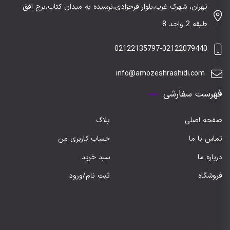
تهران، شهرک غرب،بلوار فرحزادی،نرسیده به میدان کتاب،برج افق
طبقه 2 واحد 8
02122135797-02122079440
info@amozeshrashidi.com
فهرست سفارشی
صفحه اصلی
بلاگ
تماس با ما
حساب کاربری من
درباره ما
سبد خرید
فروشگاه
ثبت نام/ورود