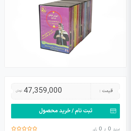
47,359,000
قیمت :
تومان
ثبت نام / خرید محصول
0
0
امتیاز
از
رأی