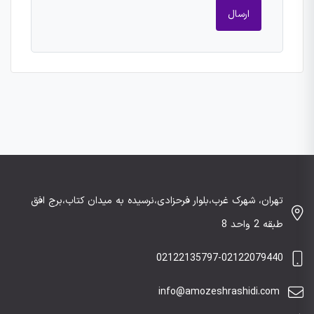
تهران، شهرک غرب،بلوار فرحزادی،نرسیده به میدان کتاب،برج افق
طبقه 2 واحد 8
02122135797-02122079440
info@amozeshrashidi.com