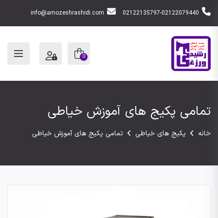
info@amozeshrashidi.com
02122135797-02122079440
0
تمامی پکیج های آموزش خیاطی
خانه
پکیج های خیاطی
تمامی پکیج های آموزش خیاطی