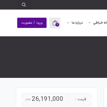
نه خیاطی
درباره ما
ورود / عضویت
0
26,191,000
قیمت :
تومان