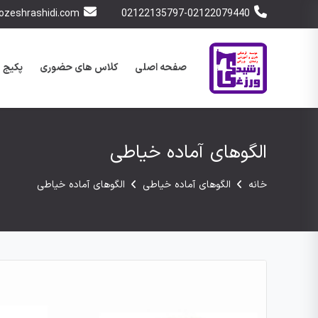
zeshrashidi.com
02122135797-02122079440
صفحه اصلی
کلاس های حضوری
پکیج 
الگوهای آماده خیاطی
خانه
الگوهای آماده خیاطی
الگوهای آماده خیاطی