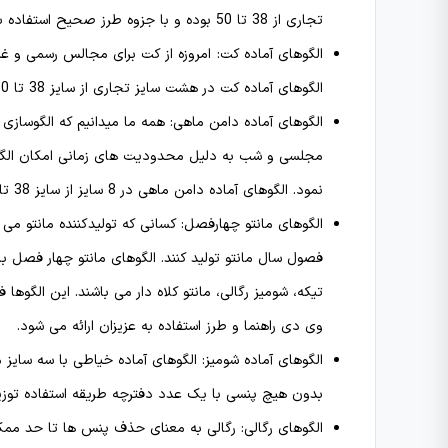
تجاری از 38 تا 50 بوده و با جزوه طرز صحیح استفاده به فروش میرسند.
الگوهای آماده کت: امروزه از کت برای مجالس رسمی و غی
الگوهای آماده کت در هشت سایز تجاری از سایز 38 تا 50 با جزوه روش استفاده عرضه می شوند.
الگوهای آماده دامن ماهی: همه ما میدانیم که الگوسازی
مجلسی و شب به دلیل محدودیت های زمانی امکان الگوسازی
نمود. الگوهای آماده دامن ماهی در 8 سایز از سایز 38 تا 50 همراه با توضحات روش استفاده به افراد ارائه می شوند.
الگوهای مانتو چهارفصل: کسانی که تولیدکننده مانتو می با
فصول سال مانتو تولید کنند. الگوهای مانتو چهار فصل با 
تیکه، شومیز رگالی، مانتو کلاه دار می باشند. این الگوه
وی دی راهنما و طرز استفاده به عزیزان ارائه می شود.
الگوهای آماده شومیز: الگوهای آماده خیاطی با سه سایز 
بدون هیچ پنسی با یک عدد دفترچه طریقه استفاده توزی
الگوهای رگالی: رگالی به معنای حذف پنس ها تا حد ممک