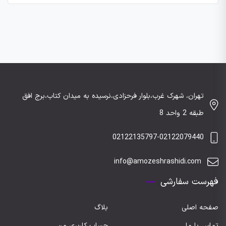
تهران، شهرک غرب،بلوار فرحزادی،نرسیده به میدان کتاب،برج افق
طبقه 2 واحد 8
02122135797-02122079440
info@amozeshrashidi.com
فهرست سفارشی
صفحه اصلی
بلاگ
تماس با ما
حساب کاربری من