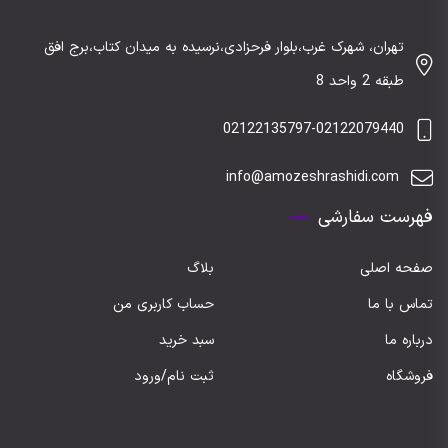
تهران، شهرک غرب،بلوار فرحزادی،نرسیده به میدان کتاب،برج افق
طبقه 2 واحد 8
02122135797-02122079440
info@amozeshrashidi.com
فهرست سفارشی
صفحه اصلی
بلاگ
تماس با ما
حساب کاربری من
درباره ما
سبد خرید
فروشگاه
ثبت نام/ورود