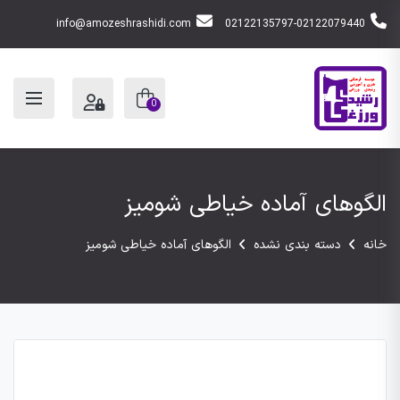
info@amozeshrashidi.com
02122135797-02122079440
0
الگوهای آماده خیاطی شومیز
خانه
دسته بندی نشده
الگوهای آماده خیاطی شومیز