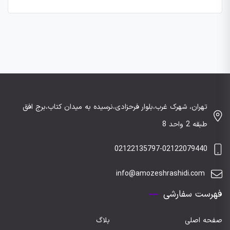
تهران، شهرک غرب،بلوار فرحزادی،نرسیده به میدان کتاب،برج افق
طبقه 2 واحد 8
02122135797-02122079440
info@amozeshrashidi.com
فهرست سفارشی
صفحه اصلی
بلاگ