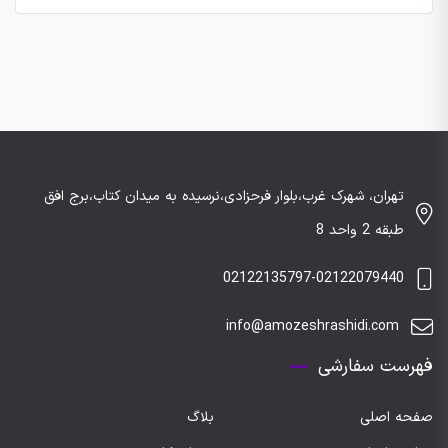
تهران، شهرک غرب،بلوار فرحزادی،نرسیده به میدان کتاب،برج افق
طبقه 2 واحد 8
02122135797-02122079440
info@amozeshrashidi.com
فهرست سفارشی
صفحه اصلی
بلاگ