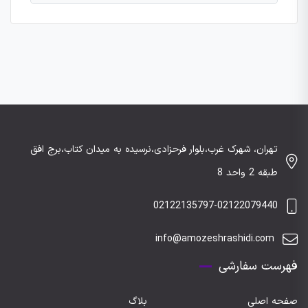
تهران، شهرک غرب،بلوار فرحزادی،نرسیده به میدان کتاب،برج افق
طبقه 2 واحد 8
02122135797-02122079440
info@amozeshrashidi.com
فهرست سفارشی
صفحه اصلی
بلاگ