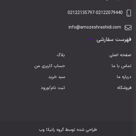
02122135797-02122079440
info@amozeshrashidi.com
فهرست سفارشی
صفحه اصلی
بلاگ
تماس با ما
حساب کاربری من
درباره ما
سبد خرید
فروشگاه
ثبت نام/ورود
طراحی شده توسط گروه رانیکا وب