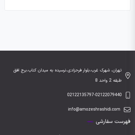
تهران، شهرک غرب،بلوار فرحزادی،نرسیده به میدان کتاب،برج افق
طبقه 2 واحد 8
02122135797-02122079440
info@amozeshrashidi.com
فهرست سفارشی