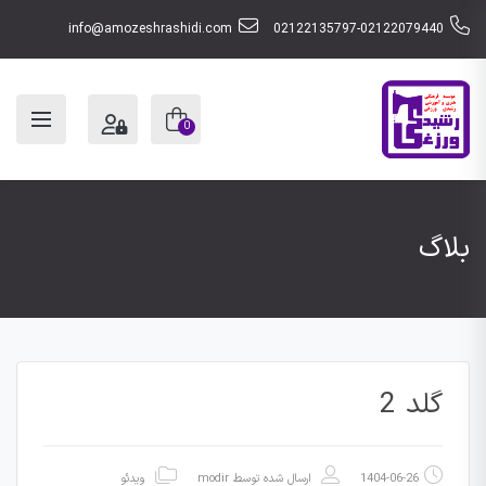
info@amozeshrashidi.com
02122135797-02122079440
0
بلاگ
گلد 2
1404-06-26
ارسال شده توسط
modir
ویدئو