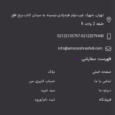
تهران، شهرک غرب،بلوار فرحزادی،نرسیده به میدان کتاب،برج افق
طبقه 2 واحد 8
02122135797-02122079440
info@amozeshrashidi.com
فهرست سفارشی
صفحه اصلی
بلاگ
تماس با ما
حساب کاربری من
درباره ما
سبد خرید
فروشگاه
ثبت نام/ورود