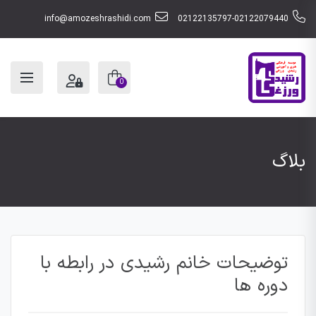
info@amozeshrashidi.com
02122135797-02122079440
0
بلاگ
توضیحات خانم رشیدی در رابطه با
دوره ها