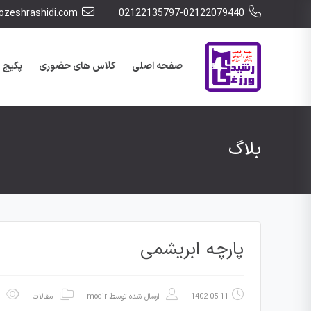
zeshrashidi.com
02122135797-02122079440
صفحه اصلی
کلاس های حضوری
پکیج 
بلاگ
پارچه ابریشمی
1402-05-11
ارسال شده توسط
modir
مقالات
1.81k بازدید