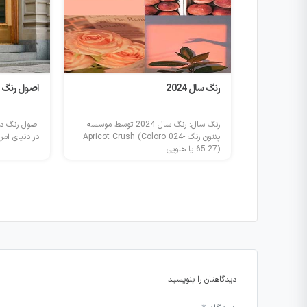
وزشگاه
رنگ سال 2024
اصول رنگ د
شگاه خیاطی
رنگ سال: رنگ سال 2024 توسط موسسه
اصول رنگ د
ارد دنیای
پنتون رنگ Apricot Crush (Coloro 024-
در دنیای امرو
65-27) یا هلویی...
دیدگاهتان را بنویسید