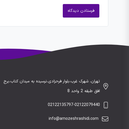
تهران، شهرک غرب،بلوار فرحزادی،نرسیده به میدان کتاب،برج
افق طبقه 2 واحد 8
02122135797-02122079440
info@amozeshrashidi.com