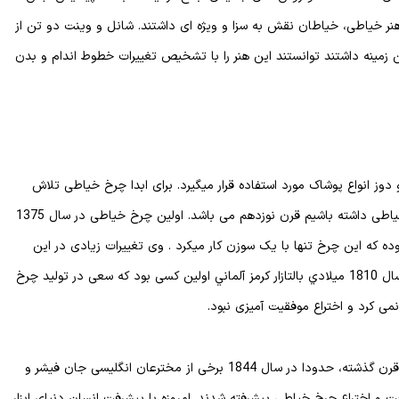
نر خیاطی، خیاطان نقش به سزا و ویژه ای داشتند. شانل و وینت دو تن از
ن زمینه داشتند توانستند این هنر را با تشخیص تغییرات خطوط اندام و بدن
وز انواع پوشاک مورد استفاده قرار میگیرد. برای ابدا چرخ خیاطی تلاش
های بسیاری شد. اگر بخواهیم سال حدودی برای ابدا چرخ خیاطی داشته باشیم قرن نوزدهم می باشد. اولین چرخ خیاطی در سال 1375
ده که این چرخ تنها با یک سوزن کار میکرد . وی تغییرات زیادی در این
چرخ خیاطی اعمال کرد تا به شکل دلخواه خود اختراع کند. سال 1810 ميلادي بالتازار کرمز آلماني اولین کسی بود که سعی در تولید چرخ
ی کرد و اختراع موفقیت آمیزی نبود.
سر انجام پس از گرد آوردی تمامی موارد اختراع شده در نیم قرن گذشته، حدودا در سال 1844 برخی از مخترعان انگلیسی جان فیشر و
و اختراع چرخ خیاطی پیشرفته شدند. امروزه با پیشرفت انسان دنیای ابزار