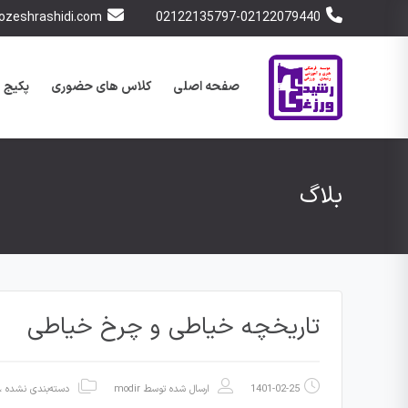
zeshrashidi.com
02122135797-02122079440
صفحه اصلی
کلاس های حضوری
پکیج 
بلاگ
تاریخچه خیاطی و چرخ خیاطی
1401-02-25
ارسال شده توسط
modir
دسته‌بندی نشده
،