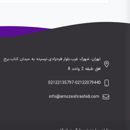
تهران، شهرک غرب،بلوار فرحزادی،نرسیده به میدان کتاب،برج
افق طبقه 2 واحد 8
02122135797-02122079440
info@amozeshrashidi.com