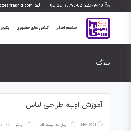
zeshrashidi.com
02122135797-02122079440
صفحه اصلی
کلاس های حضوری
پکیج 
بلاگ
آموزش اولیه طراحی لباس
1404-09-05
ارسال شده توسط
modir
ویدئو
1.33k بازدید