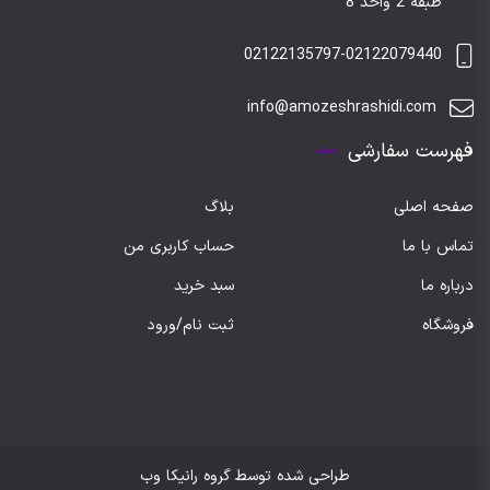
طبقه 2 واحد 8
02122135797-02122079440
info@amozeshrashidi.com
فهرست سفارشی
صفحه اصلی
بلاگ
تماس با ما
حساب کاربری من
درباره ما
سبد خرید
فروشگاه
ثبت نام/ورود
طراحی شده توسط گروه رانیکا وب