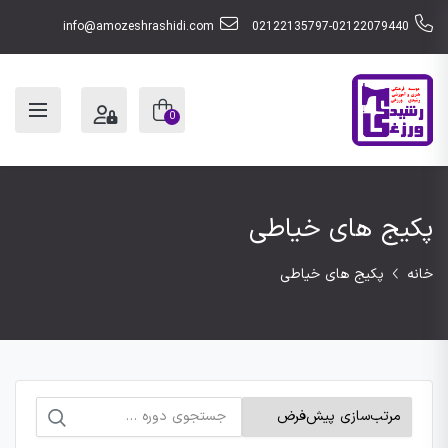
info@amozeshrashidi.com
02122135797-02122079440
0
پکیج های خیاطی
خانه
پکیج های خیاطی
جستجو
برای: