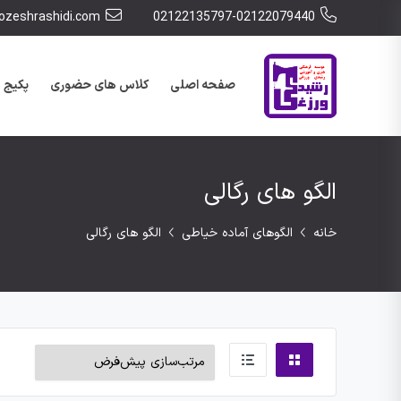
zeshrashidi.com
02122135797-02122079440
صفحه اصلی
کلاس های حضوری
پکیج 
الگو های رگالی
خانه
الگوهای آماده خیاطی
الگو های رگالی