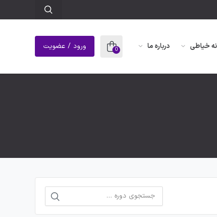
نه خیاطی
درباره ما
ورود / عضویت
0
جستجو
برای: