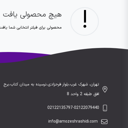
!
هیچ محصولی یافت 
محصولی برای فیلتر انتخابی شما یافت
تهران، شهرک غرب،بلوار فرحزادی،نرسیده به میدان کتاب،برج
افق طبقه 2 واحد 8
02122135797-02122079440
info@amozeshrashidi.com