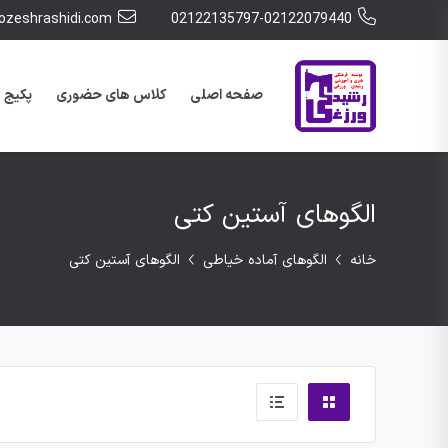
zeshrashidi.com
02122135797-02122079440
صفحه اصلی
کلاس های حضوری
پکیج 
الگوهای آستین کتی
خانه
الگوهای آماده خیاطی
الگوهای آستین کتی