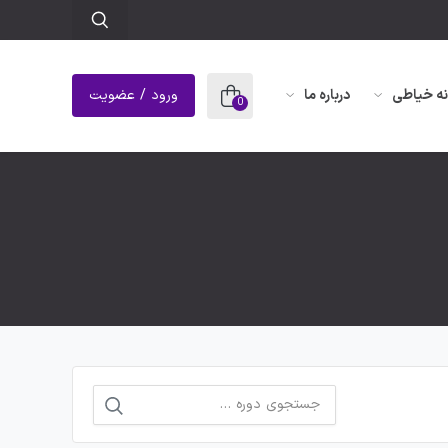
نه خیاطی
درباره ما
ورود / عضویت
0
جستجو
برای: