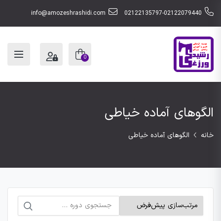
info@amozeshrashidi.com
02122135797-02122079440
0
الگوهای آماده خیاطی
خانه
الگوهای آماده خیاطی
جستجو
برای: