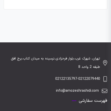
تهران، شهرک غرب،بلوار فرحزادی،نرسیده به میدان کتاب،برج افق
طبقه 2 واحد 8
02122135797-02122079440
info@amozeshrashidi.com
فهرست سفارشی