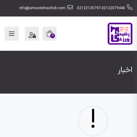
info@amozeshrashidi.com
02122135797-02122079440
0
اخبار
!